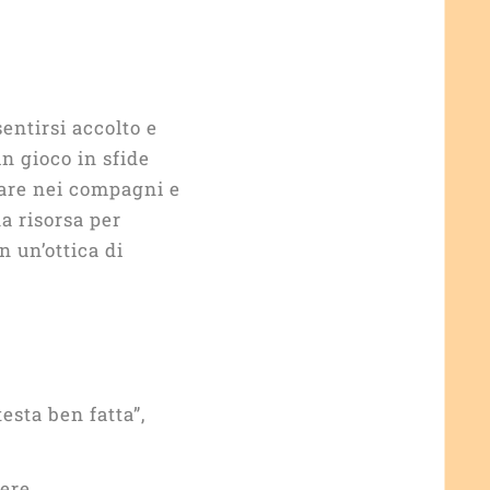
entirsi accolto e
in gioco in sfide
vare nei compagni e
a risorsa per
n un’ottica di
esta ben fatta”,
ere,