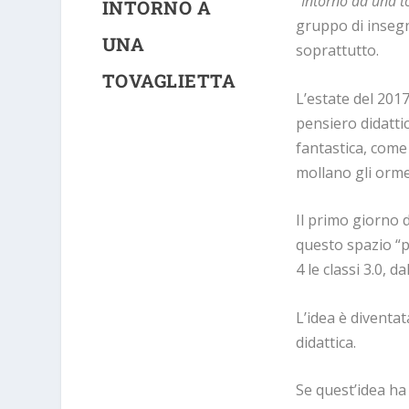
“
Intorno ad una t
INTORNO A
gruppo di insegn
UNA
soprattutto.
TOVAGLIETTA
L’estate del 201
pensiero didatti
fantastica, come
mollano gli orme
Il primo giorno d
questo spazio “
4 le classi 3.0, d
L’idea è diventata
didattica.
Se quest’idea ha