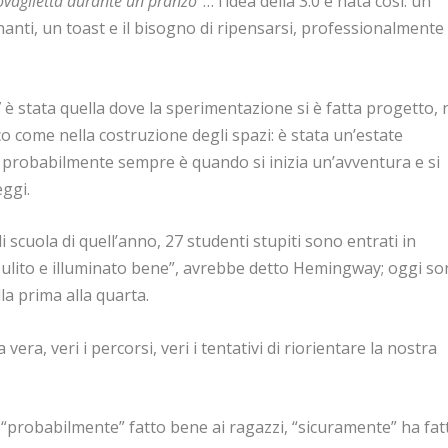
ovaglietta durante un pranzo
”…
l’idea della 3.0 è nata così: un
anti, un toast e il bisogno di ripensarsi, professionalmente
7 è stata quella dove la sperimentazione si è fatta progetto, 
co come nella costruzione degli spazi: è stata un’estate
 probabilmente sempre è quando si inizia un’avventura e si
ggi.
i scuola di quell’anno, 27 studenti stupiti sono entrati in
pulito e illuminato bene”, avrebbe detto Hemingway; oggi s
alla prima alla quarta.
 vera, veri i percorsi, veri i tentativi di riorientare la nostra
 “probabilmente” fatto bene ai ragazzi, “sicuramente” ha fat