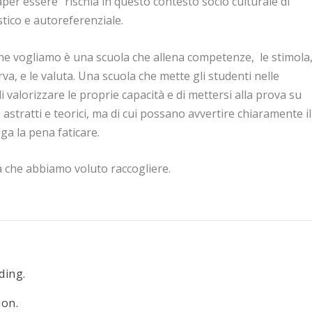
saper essere”
rischia in questo contesto socio culturale di
tico e autoreferenziale.
che vogliamo è una scuola che allena competenze
, le stimola,
rva, e le valuta. Una scuola che mette gli studenti nelle
di valorizzare le proprie capacità e di mettersi alla prova su
astratti e teorici, ma di cui possano
avvertire chiaramente il
ga la pena faticare.
da che abbiamo voluto raccogliere.
ding.
ion.