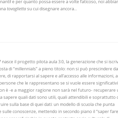
nanti! e per quanto possa essere a volte faticoso, noi abbi
una
tovaglietta
su cui disegnare ancora…
nasce il progetto pilota aula 3.0, la generazione che si iscri
sta di “
millennials
” a pieno titolo: non si può prescindere da
re, di rapportarsi al sapere e all’accesso alle informazioni, a
e persone che le rappresentano se si vuole essere significativi.
on è -e a maggior ragione non sarà nel futuro- recuperare 
a sapere quali dati sono utili, quali attendibili e soprattutto
uire sulla base di quei dati
: un modello di scuola che punta
 sulle conoscenze, mettendo in secondo piano
il “saper fare