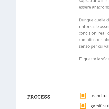
soprattutto il “
essere anacronis
Dunque
quella 
rinforza, le osse
condizioni reali 
compiti non solo 
senso per cui val
E’ questa la sfi
W
team buil
PROCESS
W
gamificat