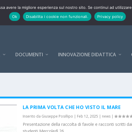
26-27
ssa avere la migliore esperienza sul nostro sito. Se continui ad utilizzar
Ok
Disabilita i cookie non funzionali.
Privacy policy
A
DOCUMENTI
INNOVAZIONE DIDATTICA
LA PRIMA VOLTA CHE HO VISTO IL MARE
Inserito da
Giuseppe Posillipo
|
Feb 12, 2025
|
news
|
Presentazione della raccolta di favole e racconti scritti dai
studenti Mercoledì 26...