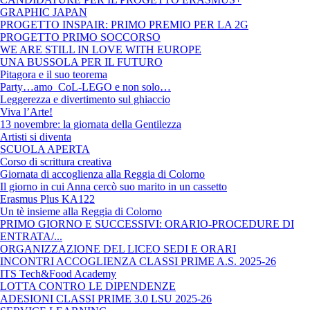
GRAPHIC JAPAN
PROGETTO INSPAIR: PRIMO PREMIO PER LA 2G
PROGETTO PRIMO SOCCORSO
WE ARE STILL IN LOVE WITH EUROPE
UNA BUSSOLA PER IL FUTURO
Pitagora e il suo teorema
Party…amo CoL-LEGO e non solo…
Leggerezza e divertimento sul ghiaccio
Viva l’Arte!
13 novembre: la giornata della Gentilezza
Artisti si diventa
SCUOLA APERTA
Corso di scrittura creativa
Giornata di accoglienza alla Reggia di Colorno
Il giorno in cui Anna cercò suo marito in un cassetto
Erasmus Plus KA122
Un tè insieme alla Reggia di Colorno
PRIMO GIORNO E SUCCESSIVI: ORARIO-PROCEDURE DI
ENTRATA/...
ORGANIZZAZIONE DEL LICEO SEDI E ORARI
INCONTRI ACCOGLIENZA CLASSI PRIME A.S. 2025-26
ITS Tech&Food Academy
LOTTA CONTRO LE DIPENDENZE
ADESIONI CLASSI PRIME 3.0 LSU 2025-26