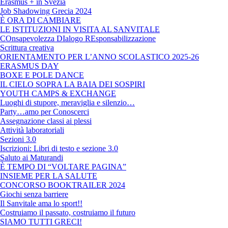
Erasmus + in Svezia
Job Shadowing Grecia 2024
È ORA DI CAMBIARE
LE ISTITUZIONI IN VISITA AL SANVITALE
COnsapevolezza DIalogo REsponsabilizzazione
Scrittura creativa
ORIENTAMENTO PER L’ANNO SCOLASTICO 2025-26
ERASMUS DAY
BOXE E POLE DANCE
IL CIELO SOPRA LA BAIA DEI SOSPIRI
YOUTH CAMPS & EXCHANGE
Luoghi di stupore, meraviglia e silenzio…
Party…amo per Conoscerci
Assegnazione classi ai plessi
Attività laboratoriali
Sezioni 3.0
Iscrizioni: Libri di testo e sezione 3.0
Saluto ai Maturandi
È TEMPO DI “VOLTARE PAGINA”
INSIEME PER LA SALUTE
CONCORSO BOOKTRAILER 2024
Giochi senza barriere
Il Sanvitale ama lo sport!!
Costruiamo il passato, costruiamo il futuro
SIAMO TUTTI GRECI!