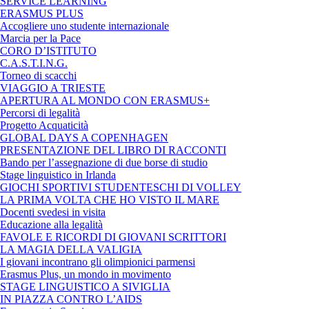
SERVICE LEARNING
ERASMUS PLUS
Accogliere uno studente internazionale
Marcia per la Pace
CORO D’ISTITUTO
C.A.S.T.I.N.G.
Torneo di scacchi
VIAGGIO A TRIESTE
APERTURA AL MONDO CON ERASMUS+
Percorsi di legalità
Progetto Acquaticità
GLOBAL DAYS A COPENHAGEN
PRESENTAZIONE DEL LIBRO DI RACCONTI
Bando per l’assegnazione di due borse di studio
Stage linguistico in Irlanda
GIOCHI SPORTIVI STUDENTESCHI DI VOLLEY
LA PRIMA VOLTA CHE HO VISTO IL MARE
Docenti svedesi in visita
Educazione alla legalità
FAVOLE E RICORDI DI GIOVANI SCRITTORI
LA MAGIA DELLA VALIGIA
I giovani incontrano gli olimpionici parmensi
Erasmus Plus, un mondo in movimento
STAGE LINGUISTICO A SIVIGLIA
IN PIAZZA CONTRO L’AIDS