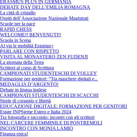
ERASMUS PLUS IN GERMANIA
DEBATE DAY DELL’EMILIA ROMAGNA
La città di cristallo
Ospiti dell’Associazione Nazionale Magistrati
Scuole per la pace
RAPID CHESS
WELCOME!! BENVENUTI!!
Scuola in Scena
Al via le mobilità Erasmus+
PARLARE CON RISPETTO
VISITA AL MONASTERO ZEN FUDENJI
La giornata della Terra
Scrittori al corso di Scrittura
CAMPIONATI STUDENTESCHI DI VOLLEY
Formazione per genitori: “Tra maschere digitali e...
MEDAGLIA D’ARGENTO!
Debate in lingua inglese
CAMPIONATI STUDENTESCHI DI SCACCHI
Storie di coraggio e libertà
EDUCAZIONE DIGITALE: FORMAZIONE PER GENITORI
Estate INPSieme Estero e Italia 2024
Tra fotografia e racconto: incontri con gli scrittori
NEL CARCERE FEMMINILE DI PONTREMOLI
INCONTRO CON MONIA LAMIO
Finanza epica!