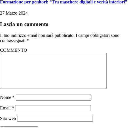
Formazione per genitori: “Tra maschere digitali e verità interiori”
27 Marzo 2024
Lascia un commento
Il tuo indirizzo email non sarà pubblicato.
I campi obbligatori sono
contrassegnati
*
COMMENTO
Nome
*
Email
*
Sito web