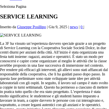
Seleziona Pagina
SERVICE LEARNING
Inserito da
Giuseppe Posillipo
|
Giu 9, 2025
|
news
|
0
|
La 3F ha vissuto un’esperienza davvero speciale grazie a un progetto
di Service Learning con la Cooperativa Sociale Società Dolce, in due
centri diurni per anziani della città. All’inizio è stata organizzata una
festa tutti insieme: ragazzi, anziani e operatrici. È stato un modo per
conoscersi e capire come organizzare al meglio le attività che la classe
avrebbe proposto in una fase successiva di immersione nel contesto.
Per rendere più efficaci gli interventi, gli allievi sono stati affiancati dal
responsabile della cooperativa, che li ha guidati passo dopo passo. In
questa fase preliminare sono state sviluppate tante idee per attività
laboratoriali con gli ospiti. In seguito, il lavoro sul campo è stato svolto
a coppie in turni settimanali. Questo ha permesso a ciascuno di mettere
in pratica tutto quello che era stato progettato. L’esperienza è stata
molto significativa: le studentesse e gli studenti hanno imparato a
lavorare in team, a capire davvero le persone con cui interagivano e,
soprattutto, a creare legami autentici con gli anziani e le operatrici.