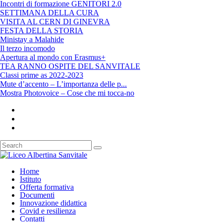
Incontri di formazione GENITORI 2.0
SETTIMANA DELLA CURA
VISITA AL CERN DI GINEVRA
FESTA DELLA STORIA
Ministay a Malahide
Il terzo incomodo
Apertura al mondo con Erasmus+
TEA RANNO OSPITE DEL SANVITALE
Classi prime as 2022-2023
Mute d’accento – L’importanza delle p...
Mostra Photovoice – Cose che mi tocca-no
Home
Istituto
Offerta formativa
Documenti
Innovazione didattica
Covid e resilienza
Contatti