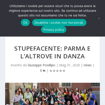
Utilizziamo i cookie per essere sicuri che tu possa avere la
migliore esperienza sul nostro sito. Se continui ad utilizzare
questo sito noi assumiamo che tu ne sia felice.
Ok
Disabilita i cookie non funzionali.
Privacy policy
STUPEFACENTE: PARMA E
L’ALTROVE IN DANZA
Inserito da
Giuseppe Posillipo
|
Mag 31, 2026
|
news
|
0
|