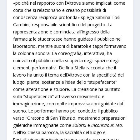
«poiché nel rapporto con l’Altrove siamo implicati come
corpi che si relazionano e creano possibilità di
conoscenza reciproca profonda» spiega Sabrina Tosi
Cambini, responsabile scientifico del progetto. La
rappresentazione è cominciata all’ingresso della
farmacia: le studentesse hanno guidato il pubblico nel
laboratorio, mentre suoni di barattoli e tappi formavano
la colonna sonora. La coreografia, interattiva, ha
coinvolto il pubblico nella scoperta degli spazi e degli
elementi performativi. Delfina Stella racconta che il
lavoro ha unito il tema dell’Altrove con la specificità del
luogo: piante, sostanze e l’idea dello “stupefacente”
come alterazione e stupore. La creazione ha puntato
sulla “stupefacenza” attraverso movimento e
immaginazione, con molte improvvisazioni guidate dal
suono. Le performer hanno poi condotto il pubblico
verso l’Oratorio di San Tiburzio, mostrando preparazioni
galeniche immaginarie come
Solarix
e
Inconscious Tea
.
Nell’ex chiesa barocca, la sacralità del luogo e
l’installazione
Florilegium
hanno creato un contrasto