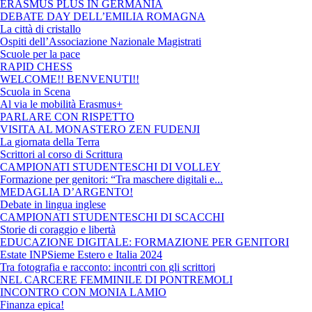
ERASMUS PLUS IN GERMANIA
DEBATE DAY DELL’EMILIA ROMAGNA
La città di cristallo
Ospiti dell’Associazione Nazionale Magistrati
Scuole per la pace
RAPID CHESS
WELCOME!! BENVENUTI!!
Scuola in Scena
Al via le mobilità Erasmus+
PARLARE CON RISPETTO
VISITA AL MONASTERO ZEN FUDENJI
La giornata della Terra
Scrittori al corso di Scrittura
CAMPIONATI STUDENTESCHI DI VOLLEY
Formazione per genitori: “Tra maschere digitali e...
MEDAGLIA D’ARGENTO!
Debate in lingua inglese
CAMPIONATI STUDENTESCHI DI SCACCHI
Storie di coraggio e libertà
EDUCAZIONE DIGITALE: FORMAZIONE PER GENITORI
Estate INPSieme Estero e Italia 2024
Tra fotografia e racconto: incontri con gli scrittori
NEL CARCERE FEMMINILE DI PONTREMOLI
INCONTRO CON MONIA LAMIO
Finanza epica!