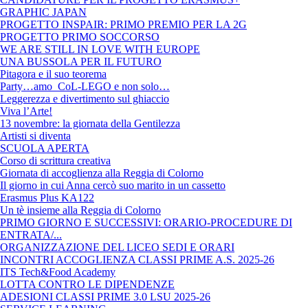
GRAPHIC JAPAN
PROGETTO INSPAIR: PRIMO PREMIO PER LA 2G
PROGETTO PRIMO SOCCORSO
WE ARE STILL IN LOVE WITH EUROPE
UNA BUSSOLA PER IL FUTURO
Pitagora e il suo teorema
Party…amo CoL-LEGO e non solo…
Leggerezza e divertimento sul ghiaccio
Viva l’Arte!
13 novembre: la giornata della Gentilezza
Artisti si diventa
SCUOLA APERTA
Corso di scrittura creativa
Giornata di accoglienza alla Reggia di Colorno
Il giorno in cui Anna cercò suo marito in un cassetto
Erasmus Plus KA122
Un tè insieme alla Reggia di Colorno
PRIMO GIORNO E SUCCESSIVI: ORARIO-PROCEDURE DI
ENTRATA/...
ORGANIZZAZIONE DEL LICEO SEDI E ORARI
INCONTRI ACCOGLIENZA CLASSI PRIME A.S. 2025-26
ITS Tech&Food Academy
LOTTA CONTRO LE DIPENDENZE
ADESIONI CLASSI PRIME 3.0 LSU 2025-26