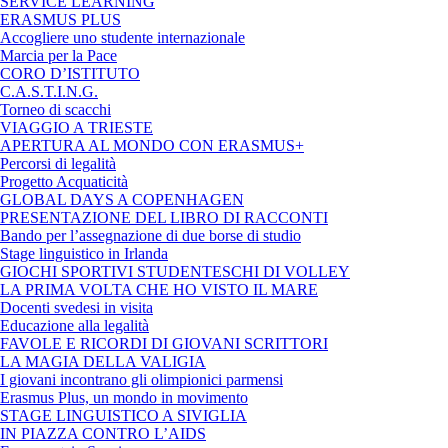
SERVICE LEARNING
ERASMUS PLUS
Accogliere uno studente internazionale
Marcia per la Pace
CORO D’ISTITUTO
C.A.S.T.I.N.G.
Torneo di scacchi
VIAGGIO A TRIESTE
APERTURA AL MONDO CON ERASMUS+
Percorsi di legalità
Progetto Acquaticità
GLOBAL DAYS A COPENHAGEN
PRESENTAZIONE DEL LIBRO DI RACCONTI
Bando per l’assegnazione di due borse di studio
Stage linguistico in Irlanda
GIOCHI SPORTIVI STUDENTESCHI DI VOLLEY
LA PRIMA VOLTA CHE HO VISTO IL MARE
Docenti svedesi in visita
Educazione alla legalità
FAVOLE E RICORDI DI GIOVANI SCRITTORI
LA MAGIA DELLA VALIGIA
I giovani incontrano gli olimpionici parmensi
Erasmus Plus, un mondo in movimento
STAGE LINGUISTICO A SIVIGLIA
IN PIAZZA CONTRO L’AIDS