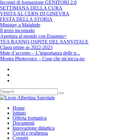
Incontri di formazione GENITORI 2.0
SETTIMANA DELLA CURA
VISITA AL CERN DI GINEVRA
FESTA DELLA STORIA
Ministay a Malahide
Il terzo incomodo
Apertura al mondo con Erasmus+
TEA RANNO OSPITE DEL SANVITALE
Classi prime as 2022-2023
Mute d’accento – L’importanza delle p...
Mostra Photovoice – Cose che mi tocca-no
Home
Istituto
Offerta formativa
Documenti
Innovazione didattica
Covid e resilienza
Contatti