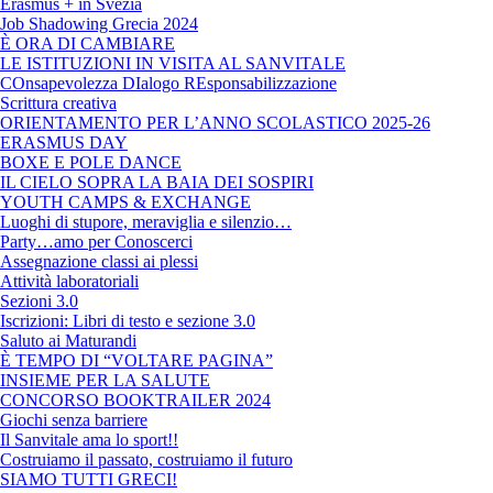
Erasmus + in Svezia
Job Shadowing Grecia 2024
È ORA DI CAMBIARE
LE ISTITUZIONI IN VISITA AL SANVITALE
COnsapevolezza DIalogo REsponsabilizzazione
Scrittura creativa
ORIENTAMENTO PER L’ANNO SCOLASTICO 2025-26
ERASMUS DAY
BOXE E POLE DANCE
IL CIELO SOPRA LA BAIA DEI SOSPIRI
YOUTH CAMPS & EXCHANGE
Luoghi di stupore, meraviglia e silenzio…
Party…amo per Conoscerci
Assegnazione classi ai plessi
Attività laboratoriali
Sezioni 3.0
Iscrizioni: Libri di testo e sezione 3.0
Saluto ai Maturandi
È TEMPO DI “VOLTARE PAGINA”
INSIEME PER LA SALUTE
CONCORSO BOOKTRAILER 2024
Giochi senza barriere
Il Sanvitale ama lo sport!!
Costruiamo il passato, costruiamo il futuro
SIAMO TUTTI GRECI!