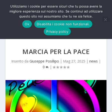
Utilizziamo i cookie per essere sicuri che tu possa avere la
migliore esperienza sul nostro sito. Se continui ad utilizzare
questo sito noi assumiamo che tu ne sia felice.
Ok
Disabilita i cookie non funzionali.
Privacy policy
MARCIA PER LA PACE
Inserito da
Giuseppe Posillipo
|
Mag 27, 2025
|
news
|
0
|