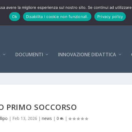
26-27
ssa avere la migliore esperienza sul nostro sito. Se continui ad utilizzar
Ok
Disabilita i cookie non funzionali.
Privacy policy
A
DOCUMENTI
INNOVAZIONE DIDATTICA
O PRIMO SOCCORSO
llipo
|
Feb 13, 2026
|
news
|
0
|