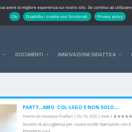
26-27
ssa avere la migliore esperienza sul nostro sito. Se continui ad utilizzar
Ok
Disabilita i cookie non funzionali.
Privacy policy
A
DOCUMENTI
INNOVAZIONE DIDATTICA
PARTY…AMO COL-LEGO E NON SOLO…
Inserito da
Giuseppe Posillipo
|
Dic 18, 2025
|
news
|
Incontri di accoglienza per i nuovi iscritti Narrazioni con i
Prendersi cura...