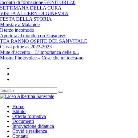
Incontri di formazione GENITORI 2.0
SETTIMANA DELLA CURA
VISITA AL CERN DI GINEVRA
FESTA DELLA STORIA
Ministay a Malahide
Il terzo incomodo
Apertura al mondo con Erasmus+
TEA RANNO OSPITE DEL SANVITALE
Classi prime as 2022-2023
Mute d’accento – L’importanza delle p...
Mostra Photovoice – Cose che mi tocca-no
Home
Istituto
Offerta formativa
Documenti
Innovazione didattica
Covid e resilienza
Contatti