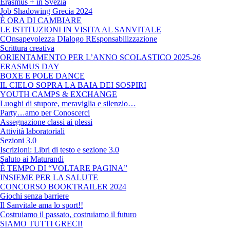
Erasmus + in Svezia
Job Shadowing Grecia 2024
È ORA DI CAMBIARE
LE ISTITUZIONI IN VISITA AL SANVITALE
COnsapevolezza DIalogo REsponsabilizzazione
Scrittura creativa
ORIENTAMENTO PER L’ANNO SCOLASTICO 2025-26
ERASMUS DAY
BOXE E POLE DANCE
IL CIELO SOPRA LA BAIA DEI SOSPIRI
YOUTH CAMPS & EXCHANGE
Luoghi di stupore, meraviglia e silenzio…
Party…amo per Conoscerci
Assegnazione classi ai plessi
Attività laboratoriali
Sezioni 3.0
Iscrizioni: Libri di testo e sezione 3.0
Saluto ai Maturandi
È TEMPO DI “VOLTARE PAGINA”
INSIEME PER LA SALUTE
CONCORSO BOOKTRAILER 2024
Giochi senza barriere
Il Sanvitale ama lo sport!!
Costruiamo il passato, costruiamo il futuro
SIAMO TUTTI GRECI!