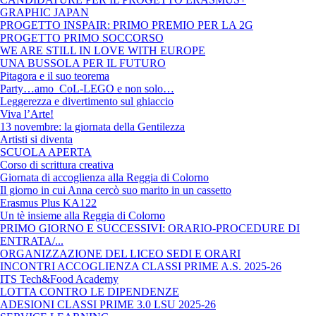
GRAPHIC JAPAN
PROGETTO INSPAIR: PRIMO PREMIO PER LA 2G
PROGETTO PRIMO SOCCORSO
WE ARE STILL IN LOVE WITH EUROPE
UNA BUSSOLA PER IL FUTURO
Pitagora e il suo teorema
Party…amo CoL-LEGO e non solo…
Leggerezza e divertimento sul ghiaccio
Viva l’Arte!
13 novembre: la giornata della Gentilezza
Artisti si diventa
SCUOLA APERTA
Corso di scrittura creativa
Giornata di accoglienza alla Reggia di Colorno
Il giorno in cui Anna cercò suo marito in un cassetto
Erasmus Plus KA122
Un tè insieme alla Reggia di Colorno
PRIMO GIORNO E SUCCESSIVI: ORARIO-PROCEDURE DI
ENTRATA/...
ORGANIZZAZIONE DEL LICEO SEDI E ORARI
INCONTRI ACCOGLIENZA CLASSI PRIME A.S. 2025-26
ITS Tech&Food Academy
LOTTA CONTRO LE DIPENDENZE
ADESIONI CLASSI PRIME 3.0 LSU 2025-26