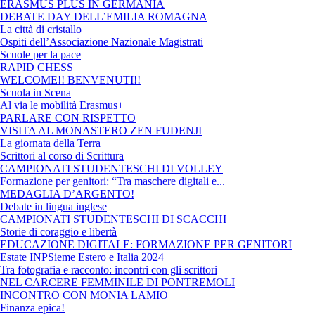
ERASMUS PLUS IN GERMANIA
DEBATE DAY DELL’EMILIA ROMAGNA
La città di cristallo
Ospiti dell’Associazione Nazionale Magistrati
Scuole per la pace
RAPID CHESS
WELCOME!! BENVENUTI!!
Scuola in Scena
Al via le mobilità Erasmus+
PARLARE CON RISPETTO
VISITA AL MONASTERO ZEN FUDENJI
La giornata della Terra
Scrittori al corso di Scrittura
CAMPIONATI STUDENTESCHI DI VOLLEY
Formazione per genitori: “Tra maschere digitali e...
MEDAGLIA D’ARGENTO!
Debate in lingua inglese
CAMPIONATI STUDENTESCHI DI SCACCHI
Storie di coraggio e libertà
EDUCAZIONE DIGITALE: FORMAZIONE PER GENITORI
Estate INPSieme Estero e Italia 2024
Tra fotografia e racconto: incontri con gli scrittori
NEL CARCERE FEMMINILE DI PONTREMOLI
INCONTRO CON MONIA LAMIO
Finanza epica!