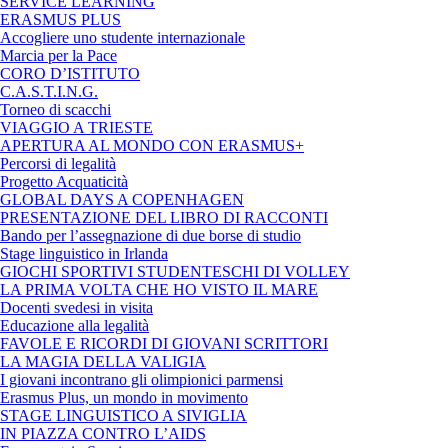
SERVICE LEARNING
ERASMUS PLUS
Accogliere uno studente internazionale
Marcia per la Pace
CORO D’ISTITUTO
C.A.S.T.I.N.G.
Torneo di scacchi
VIAGGIO A TRIESTE
APERTURA AL MONDO CON ERASMUS+
Percorsi di legalità
Progetto Acquaticità
GLOBAL DAYS A COPENHAGEN
PRESENTAZIONE DEL LIBRO DI RACCONTI
Bando per l’assegnazione di due borse di studio
Stage linguistico in Irlanda
GIOCHI SPORTIVI STUDENTESCHI DI VOLLEY
LA PRIMA VOLTA CHE HO VISTO IL MARE
Docenti svedesi in visita
Educazione alla legalità
FAVOLE E RICORDI DI GIOVANI SCRITTORI
LA MAGIA DELLA VALIGIA
I giovani incontrano gli olimpionici parmensi
Erasmus Plus, un mondo in movimento
STAGE LINGUISTICO A SIVIGLIA
IN PIAZZA CONTRO L’AIDS