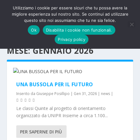
Utilizziamo i cookie per essere sicuri che tu possa avere la
migliore esperienza sul nostro sito. Se continui ad utilizzare
questo sito noi assumiamo che tu ne sia felice.
Ok
Disabilita i cookie non funzionali.
Privacy policy
MESE:
GENNAIO 2026
UNA BUSSOLA PER IL FUTURO
Inserito da
Giuseppe Posillipo
|
Gen 31, 2026
|
news
|
Le classi Quinte al progetto di orientamento
organizzato da UNIPR Insieme a circa 1.100...
PER SAPERNE DI PIÙ