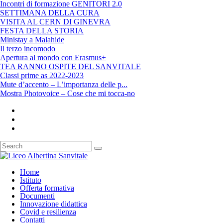
Incontri di formazione GENITORI 2.0
SETTIMANA DELLA CURA
VISITA AL CERN DI GINEVRA
FESTA DELLA STORIA
Ministay a Malahide
Il terzo incomodo
Apertura al mondo con Erasmus+
TEA RANNO OSPITE DEL SANVITALE
Classi prime as 2022-2023
Mute d’accento – L’importanza delle p...
Mostra Photovoice – Cose che mi tocca-no
Home
Istituto
Offerta formativa
Documenti
Innovazione didattica
Covid e resilienza
Contatti