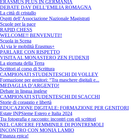
ERASMUS PLUS IN GERMANIA
DEBATE DAY DELL’EMILIA ROMAGNA
La città di cristallo
Ospiti dell’Associazione Nazionale Magistrati
Scuole per la pace
RAPID CHESS
WELCOME!! BENVENUTI!!
Scuola in Scena
Al via le mobilità Erasmus+
PARLARE CON RISPETTO
VISITA AL MONASTERO ZEN FUDENJI
La giornata della Terra
Scrittori al corso di Scrittura
CAMPIONATI STUDENTESCHI DI VOLLEY
Formazione per genitori: “Tra maschere digitali e...
MEDAGLIA D’ARGENTO!
Debate in lingua inglese
CAMPIONATI STUDENTESCHI DI SCACCHI
Storie di coraggio e libertà
EDUCAZIONE DIGITALE: FORMAZIONE PER GENITORI
Estate INPSieme Estero e Italia 2024
Tra fotografia e racconto: incontri con gli scrittori
NEL CARCERE FEMMINILE DI PONTREMOLI
INCONTRO CON MONIA LAMIO
Finanza epica!