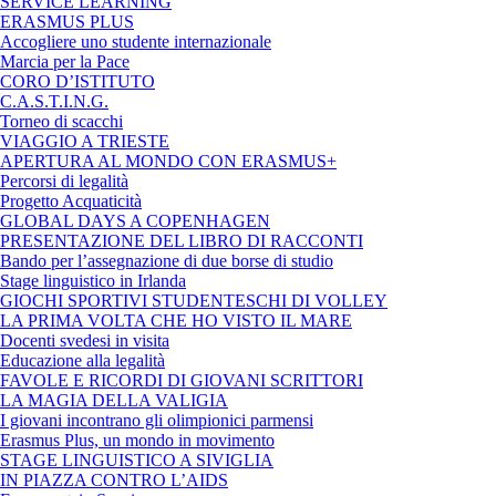
SERVICE LEARNING
ERASMUS PLUS
Accogliere uno studente internazionale
Marcia per la Pace
CORO D’ISTITUTO
C.A.S.T.I.N.G.
Torneo di scacchi
VIAGGIO A TRIESTE
APERTURA AL MONDO CON ERASMUS+
Percorsi di legalità
Progetto Acquaticità
GLOBAL DAYS A COPENHAGEN
PRESENTAZIONE DEL LIBRO DI RACCONTI
Bando per l’assegnazione di due borse di studio
Stage linguistico in Irlanda
GIOCHI SPORTIVI STUDENTESCHI DI VOLLEY
LA PRIMA VOLTA CHE HO VISTO IL MARE
Docenti svedesi in visita
Educazione alla legalità
FAVOLE E RICORDI DI GIOVANI SCRITTORI
LA MAGIA DELLA VALIGIA
I giovani incontrano gli olimpionici parmensi
Erasmus Plus, un mondo in movimento
STAGE LINGUISTICO A SIVIGLIA
IN PIAZZA CONTRO L’AIDS