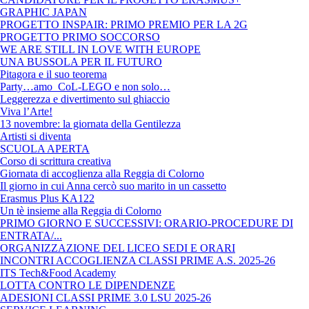
GRAPHIC JAPAN
PROGETTO INSPAIR: PRIMO PREMIO PER LA 2G
PROGETTO PRIMO SOCCORSO
WE ARE STILL IN LOVE WITH EUROPE
UNA BUSSOLA PER IL FUTURO
Pitagora e il suo teorema
Party…amo CoL-LEGO e non solo…
Leggerezza e divertimento sul ghiaccio
Viva l’Arte!
13 novembre: la giornata della Gentilezza
Artisti si diventa
SCUOLA APERTA
Corso di scrittura creativa
Giornata di accoglienza alla Reggia di Colorno
Il giorno in cui Anna cercò suo marito in un cassetto
Erasmus Plus KA122
Un tè insieme alla Reggia di Colorno
PRIMO GIORNO E SUCCESSIVI: ORARIO-PROCEDURE DI
ENTRATA/...
ORGANIZZAZIONE DEL LICEO SEDI E ORARI
INCONTRI ACCOGLIENZA CLASSI PRIME A.S. 2025-26
ITS Tech&Food Academy
LOTTA CONTRO LE DIPENDENZE
ADESIONI CLASSI PRIME 3.0 LSU 2025-26