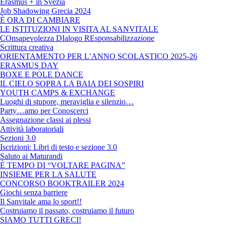
Erasmus + in Svezia
Job Shadowing Grecia 2024
È ORA DI CAMBIARE
LE ISTITUZIONI IN VISITA AL SANVITALE
COnsapevolezza DIalogo REsponsabilizzazione
Scrittura creativa
ORIENTAMENTO PER L’ANNO SCOLASTICO 2025-26
ERASMUS DAY
BOXE E POLE DANCE
IL CIELO SOPRA LA BAIA DEI SOSPIRI
YOUTH CAMPS & EXCHANGE
Luoghi di stupore, meraviglia e silenzio…
Party…amo per Conoscerci
Assegnazione classi ai plessi
Attività laboratoriali
Sezioni 3.0
Iscrizioni: Libri di testo e sezione 3.0
Saluto ai Maturandi
È TEMPO DI “VOLTARE PAGINA”
INSIEME PER LA SALUTE
CONCORSO BOOKTRAILER 2024
Giochi senza barriere
Il Sanvitale ama lo sport!!
Costruiamo il passato, costruiamo il futuro
SIAMO TUTTI GRECI!