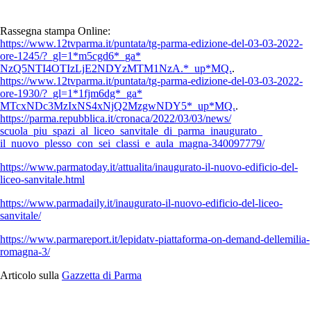
Rassegna stampa Online:
https://www.12tvparma.it/
puntata/tg-parma-edizione-del-
03-03-2022-
ore-1245/?_gl=1*
m5cgd6*_ga*
NzQ5NTI4OTIzLjE2NDYzMTM1NzA.*_
up*MQ.
.
https://www.12tvparma.it/
puntata/tg-parma-edizione-del-
03-03-2022-
ore-1930/?_gl=1*
1fjm6dg*_ga*
MTcxNDc3MzIxNS4xNjQ2MzgwNDY5*_
up*MQ.
.
https://parma.repubblica.it/
cronaca/2022/03/03/news/
scuola_piu_spazi_al_liceo_
sanvitale_di_parma_inaugurato_
il_nuovo_plesso_con_sei_
classi_e_aula_magna-340097779/
https://www.parmatoday.it/
attualita/inaugurato-il-nuovo-
edificio-del-
liceo-sanvitale.
html
https://www.parmadaily.it/
inaugurato-il-nuovo-edificio-
del-liceo-
sanvitale/
https://www.parmareport.it/
lepidatv-piattaforma-on-
demand-dellemilia-
romagna-3/
Articolo sulla
Gazzetta di Parma