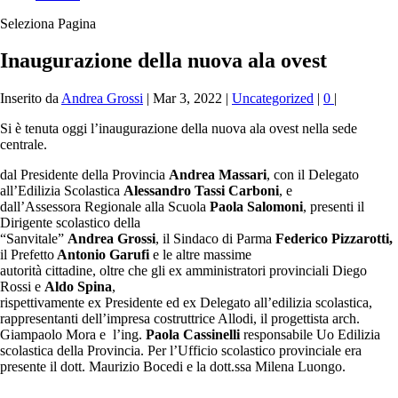
Seleziona Pagina
Inaugurazione della nuova ala ovest
Inserito da
Andrea Grossi
|
Mar 3, 2022
|
Uncategorized
|
0
|
Si è tenuta oggi l’inaugurazione della nuova ala ovest nella sede
centrale.
dal Presidente della Provincia
Andrea Massari
, con il Delegato
all’Edilizia Scolastica
Alessandro Tassi Carboni
, e
dall’Assessora Regionale alla Scuola
Paola Salomoni
, presenti il
Dirigente scolastico della
“Sanvitale”
Andrea Grossi
, il Sindaco di Parma
Federico Pizzarotti,
il Prefetto
Antonio Garufi
e le altre massime
autorità cittadine, oltre che gli ex amministratori provinciali Diego
Rossi e
Aldo Spina
,
rispettivamente ex Presidente ed ex Delegato all’edilizia scolastica,
rappresentanti dell’impresa costruttrice Allodi, il progettista arch.
Giampaolo Mora e l’ing.
Paola Cassinelli
responsabile Uo Edilizia
scolastica della Provincia. Per l’Ufficio scolastico provinciale era
presente il dott. Maurizio Bocedi e la dott.ssa Milena Luongo.