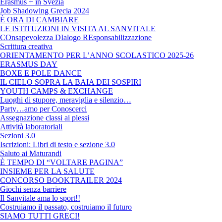
Erasmus + in Svezia
Job Shadowing Grecia 2024
È ORA DI CAMBIARE
LE ISTITUZIONI IN VISITA AL SANVITALE
COnsapevolezza DIalogo REsponsabilizzazione
Scrittura creativa
ORIENTAMENTO PER L’ANNO SCOLASTICO 2025-26
ERASMUS DAY
BOXE E POLE DANCE
IL CIELO SOPRA LA BAIA DEI SOSPIRI
YOUTH CAMPS & EXCHANGE
Luoghi di stupore, meraviglia e silenzio…
Party…amo per Conoscerci
Assegnazione classi ai plessi
Attività laboratoriali
Sezioni 3.0
Iscrizioni: Libri di testo e sezione 3.0
Saluto ai Maturandi
È TEMPO DI “VOLTARE PAGINA”
INSIEME PER LA SALUTE
CONCORSO BOOKTRAILER 2024
Giochi senza barriere
Il Sanvitale ama lo sport!!
Costruiamo il passato, costruiamo il futuro
SIAMO TUTTI GRECI!