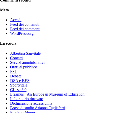
Commenti recenti
Meta
Accedi
Feed dei contenuti
Feed dei commenti
WordPress.org
La scuola
Albertina Sanvitale
Contatti
Servizi amministrativi
Orari al pubblico
FSL
Debate
DSA e BES
Sportvitale
Classe 3.0
Erasmus+ An European Museum of Education
Laboratorio ritrovato
Dichiarazione accessibilità
Borsa di studio Arianna Tagliaferri
Progetto Munus