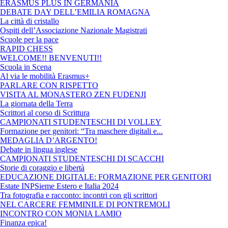
ERASMUS PLUS IN GERMANIA
DEBATE DAY DELL’EMILIA ROMAGNA
La città di cristallo
Ospiti dell’Associazione Nazionale Magistrati
Scuole per la pace
RAPID CHESS
WELCOME!! BENVENUTI!!
Scuola in Scena
Al via le mobilità Erasmus+
PARLARE CON RISPETTO
VISITA AL MONASTERO ZEN FUDENJI
La giornata della Terra
Scrittori al corso di Scrittura
CAMPIONATI STUDENTESCHI DI VOLLEY
Formazione per genitori: “Tra maschere digitali e...
MEDAGLIA D’ARGENTO!
Debate in lingua inglese
CAMPIONATI STUDENTESCHI DI SCACCHI
Storie di coraggio e libertà
EDUCAZIONE DIGITALE: FORMAZIONE PER GENITORI
Estate INPSieme Estero e Italia 2024
Tra fotografia e racconto: incontri con gli scrittori
NEL CARCERE FEMMINILE DI PONTREMOLI
INCONTRO CON MONIA LAMIO
Finanza epica!