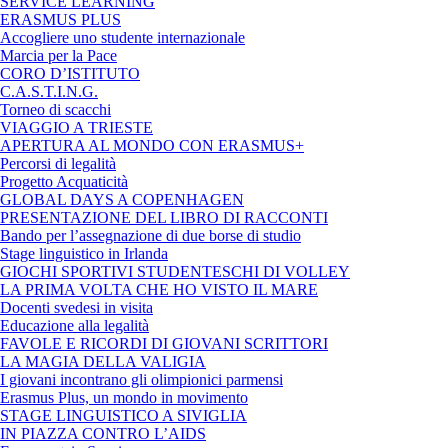
SERVICE LEARNING
ERASMUS PLUS
Accogliere uno studente internazionale
Marcia per la Pace
CORO D’ISTITUTO
C.A.S.T.I.N.G.
Torneo di scacchi
VIAGGIO A TRIESTE
APERTURA AL MONDO CON ERASMUS+
Percorsi di legalità
Progetto Acquaticità
GLOBAL DAYS A COPENHAGEN
PRESENTAZIONE DEL LIBRO DI RACCONTI
Bando per l’assegnazione di due borse di studio
Stage linguistico in Irlanda
GIOCHI SPORTIVI STUDENTESCHI DI VOLLEY
LA PRIMA VOLTA CHE HO VISTO IL MARE
Docenti svedesi in visita
Educazione alla legalità
FAVOLE E RICORDI DI GIOVANI SCRITTORI
LA MAGIA DELLA VALIGIA
I giovani incontrano gli olimpionici parmensi
Erasmus Plus, un mondo in movimento
STAGE LINGUISTICO A SIVIGLIA
IN PIAZZA CONTRO L’AIDS