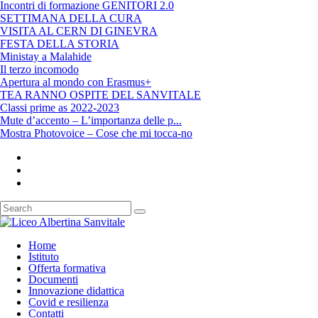
Incontri di formazione GENITORI 2.0
SETTIMANA DELLA CURA
VISITA AL CERN DI GINEVRA
FESTA DELLA STORIA
Ministay a Malahide
Il terzo incomodo
Apertura al mondo con Erasmus+
TEA RANNO OSPITE DEL SANVITALE
Classi prime as 2022-2023
Mute d’accento – L’importanza delle p...
Mostra Photovoice – Cose che mi tocca-no
Home
Istituto
Offerta formativa
Documenti
Innovazione didattica
Covid e resilienza
Contatti