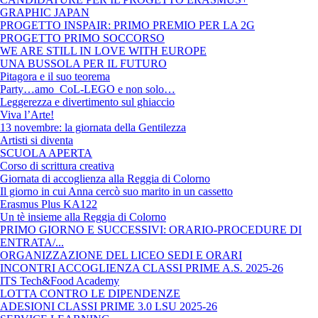
GRAPHIC JAPAN
PROGETTO INSPAIR: PRIMO PREMIO PER LA 2G
PROGETTO PRIMO SOCCORSO
WE ARE STILL IN LOVE WITH EUROPE
UNA BUSSOLA PER IL FUTURO
Pitagora e il suo teorema
Party…amo CoL-LEGO e non solo…
Leggerezza e divertimento sul ghiaccio
Viva l’Arte!
13 novembre: la giornata della Gentilezza
Artisti si diventa
SCUOLA APERTA
Corso di scrittura creativa
Giornata di accoglienza alla Reggia di Colorno
Il giorno in cui Anna cercò suo marito in un cassetto
Erasmus Plus KA122
Un tè insieme alla Reggia di Colorno
PRIMO GIORNO E SUCCESSIVI: ORARIO-PROCEDURE DI
ENTRATA/...
ORGANIZZAZIONE DEL LICEO SEDI E ORARI
INCONTRI ACCOGLIENZA CLASSI PRIME A.S. 2025-26
ITS Tech&Food Academy
LOTTA CONTRO LE DIPENDENZE
ADESIONI CLASSI PRIME 3.0 LSU 2025-26