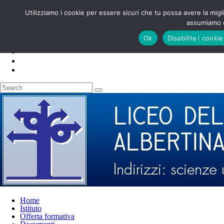
Utilizziamo i cookie per essere sicuri che tu possa avere la migl
DI TENDENZA:
assumiamo c
ADESIONI CLASSI PRIME 3.0 LSU 2026-27
Ok
Disabilita i cooki
Home
Istituto
Offerta formativa