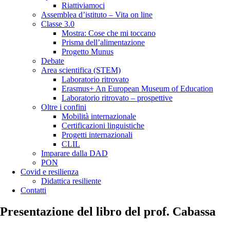
Riattiviamoci
Assemblea d’istituto – Vita on line
Classe 3.0
Mostra: Cose che mi toccano
Prisma dell’alimentazione
Progetto Munus
Debate
Area scientifica (STEM)
Laboratorio ritrovato
Erasmus+ An European Museum of Education
Laboratorio ritrovato – prospettive
Oltre i confini
Mobilità internazionale
Certificazioni linguistiche
Progetti internazionali
CLIL
Imparare dalla DAD
PON
Covid e resilienza
Didattica resiliente
Contatti
Presentazione del libro del prof. Cabassa