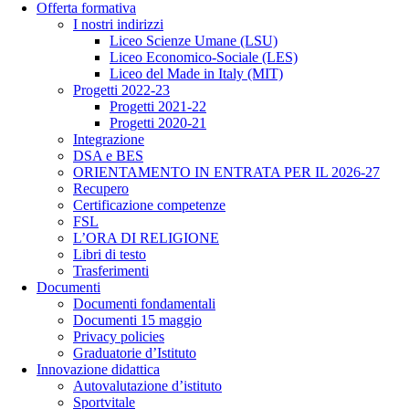
Offerta formativa
I nostri indirizzi
Liceo Scienze Umane (LSU)
Liceo Economico-Sociale (LES)
Liceo del Made in Italy (MIT)
Progetti 2022-23
Progetti 2021-22
Progetti 2020-21
Integrazione
DSA e BES
ORIENTAMENTO IN ENTRATA PER IL 2026-27
Recupero
Certificazione competenze
FSL
L’ORA DI RELIGIONE
Libri di testo
Trasferimenti
Documenti
Documenti fondamentali
Documenti 15 maggio
Privacy policies
Graduatorie d’Istituto
Innovazione didattica
Autovalutazione d’istituto
Sportvitale