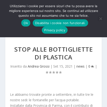
Utilizziamo i cookie per essere sicuri che tu possa avere la
migliore esperienza sul nostro sito. Se continui ad utilizzare
questo sito noi assumiamo che tu ne sia felice.
Ok
Disabilita i cookie non funzionali.
Privacy policy
STOP ALLE BOTTIGLIETTE
DI PLASTICA
Inserito da
Andrea Grossi
|
Set 15, 2021
|
news
|
0
|
Le abbiamo trovate pronte a settembre, in tutte tre le
nostre sedi: le fontanelle per l’acqua potabile.
Installate dalla Provincia di Parma, con il contributo di