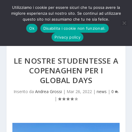
Utilizziamo i cookie per essere sicuri che tu possa avere la
migliore esperienza sul nostro sito. Se continui ad utilizzare
questo sito noi assumiamo che tu ne sia felice.
Ok
Disabilita i cookie non funzionali.
Privacy policy
LE NOSTRE STUDENTESSE A
COPENAGHEN PER I
GLOBAL DAYS
Inserito da
Andrea Grossi
|
Mar 26, 2022
|
news
|
0
|